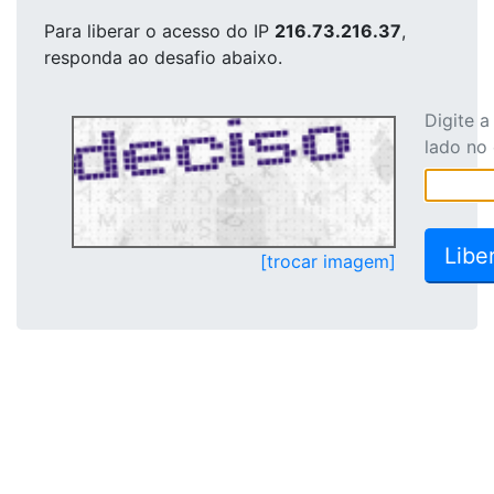
Para liberar o acesso
do IP
216.73.216.37
,
responda ao desafio abaixo.
Digite 
lado no
[trocar imagem]