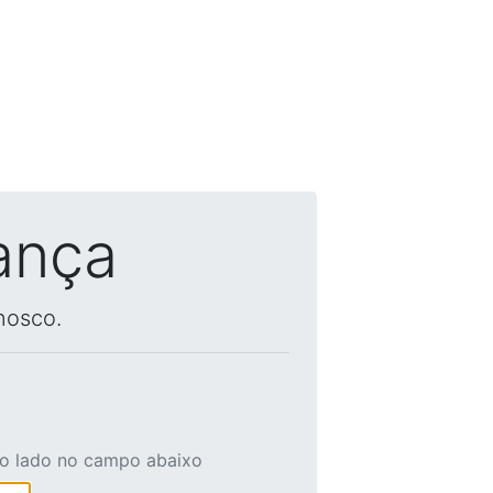
ança
nosco.
ao lado no campo abaixo