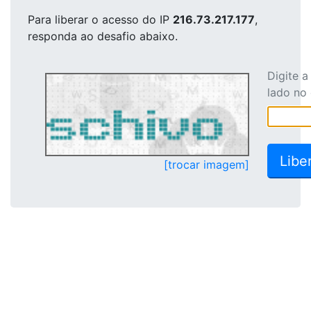
Para liberar o acesso
do IP
216.73.217.177
,
responda ao desafio abaixo.
Digite 
lado no
[trocar imagem]