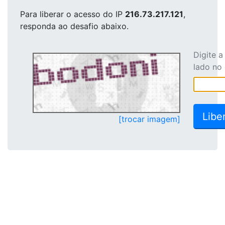
Para liberar o acesso
do IP
216.73.217.121
,
responda ao desafio abaixo.
Digite 
lado no
[trocar imagem]