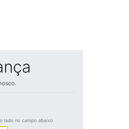
ança
nosco.
ao lado no campo abaixo