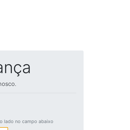
ança
nosco.
ao lado no campo abaixo