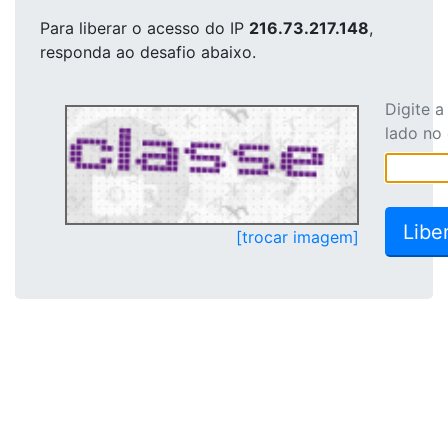
Para liberar o acesso
do IP
216.73.217.148
,
responda ao desafio abaixo.
Digite 
lado no
[trocar imagem]