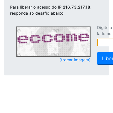
Para liberar o acesso
do IP
216.73.217.18
,
responda ao desafio abaixo.
Digite 
lado no
[trocar imagem]