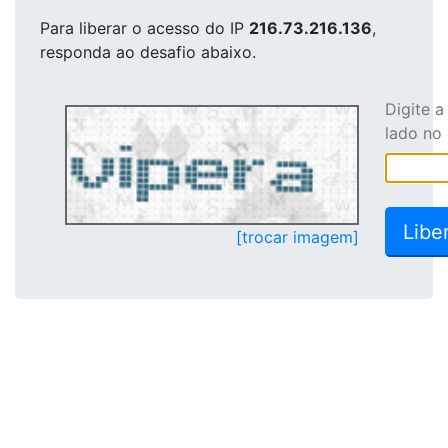
Para liberar o acesso
do IP
216.73.216.136
,
responda ao desafio abaixo.
Digite 
lado no
[trocar imagem]