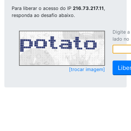
Para liberar o acesso
do IP
216.73.217.11
,
responda ao desafio abaixo.
Digite 
lado no
[trocar imagem]