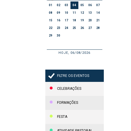
01
02
03
04
05
06
07
08
09
10
11
12
13
14
15
16
17
18
19
20
21
22
23
24
25
26
27
28
29
30
HOJE, 06/08/2026
FILTRE OS EVENTOS
CELEBRAÇÕES
FORMAÇÕES
FESTA
ATIVIDADE PASTORAL