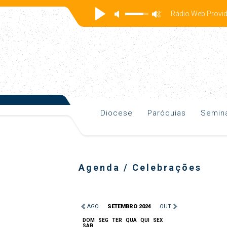
Rádio Web Prov
Diocese
Paróquias
Seminá
Agenda / Celebrações
AGO
SETEMBRO 2024
OUT
DOM
SEG
TER
QUA
QUI
SEX
SAB