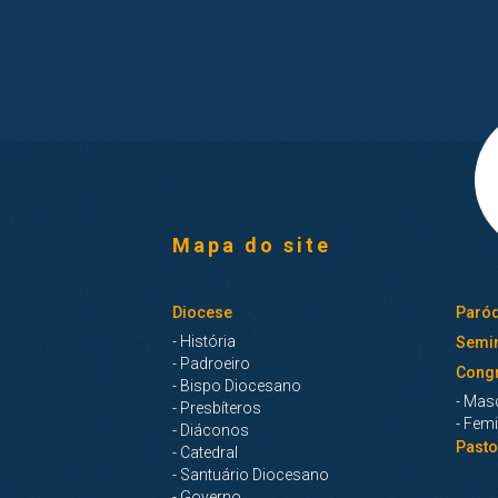
Mapa do site
Diocese
Paróq
- História
Semin
- Padroeiro
Cong
- Bispo Diocesano
- Mas
- Presbíteros
- Fem
- Diáconos
Pasto
- Catedral
- Santuário Diocesano
- Governo