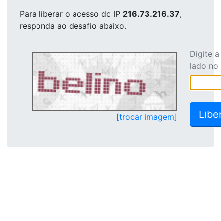
Para liberar o acesso
do IP
216.73.216.37
,
responda ao desafio abaixo.
Digite 
lado no
[trocar imagem]