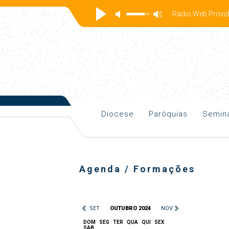
Rádio Web Prov
Diocese
Paróquias
Seminá
Agenda / Formações
SET
OUTUBRO 2024
NOV
DOM
SEG
TER
QUA
QUI
SEX
SAB