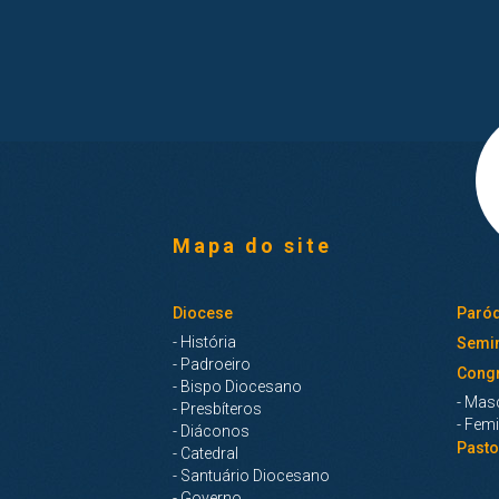
Mapa do site
Diocese
Paróq
- História
Semin
- Padroeiro
Cong
- Bispo Diocesano
- Mas
- Presbíteros
- Fem
- Diáconos
Pasto
- Catedral
- Santuário Diocesano
- Governo