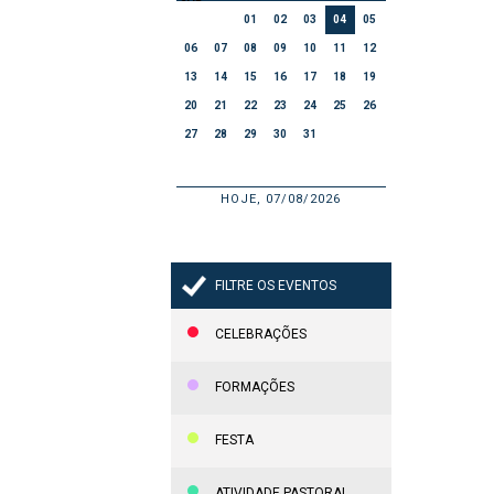
01
02
03
04
05
06
07
08
09
10
11
12
13
14
15
16
17
18
19
20
21
22
23
24
25
26
27
28
29
30
31
HOJE, 07/08/2026
FILTRE OS EVENTOS
CELEBRAÇÕES
FORMAÇÕES
FESTA
ATIVIDADE PASTORAL