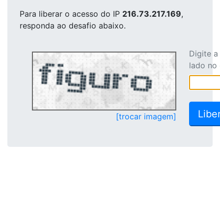
Para liberar o acesso
do IP
216.73.217.169
,
responda ao desafio abaixo.
Digite 
lado no
[trocar imagem]