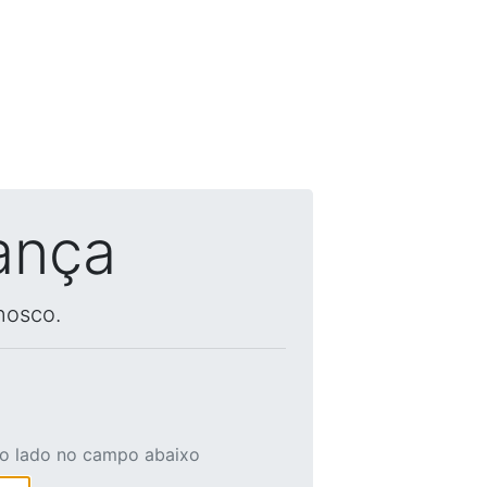
ança
nosco.
ao lado no campo abaixo