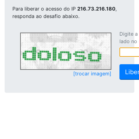
Para liberar o acesso
do IP
216.73.216.180
,
responda ao desafio abaixo.
Digite 
lado no
[trocar imagem]