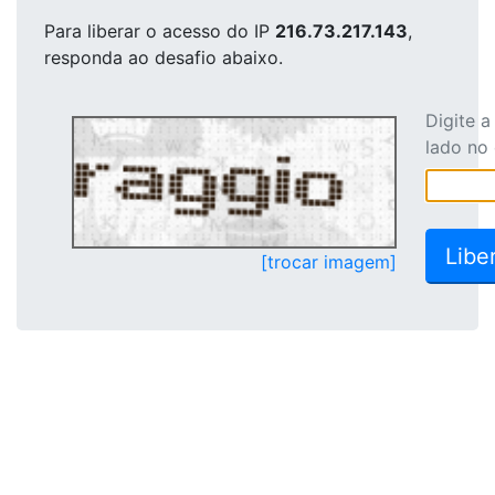
Para liberar o acesso
do IP
216.73.217.143
,
responda ao desafio abaixo.
Digite 
lado no
[trocar imagem]