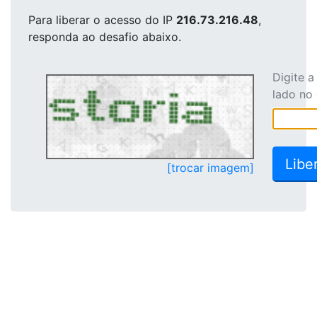
Para liberar o acesso
do IP
216.73.216.48
,
responda ao desafio abaixo.
Digite 
lado no
[trocar imagem]