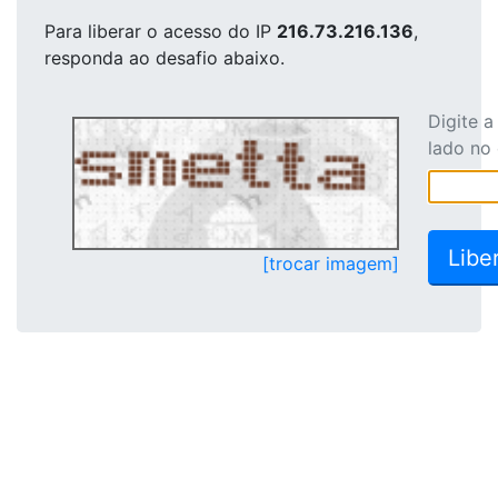
Para liberar o acesso
do IP
216.73.216.136
,
responda ao desafio abaixo.
Digite 
lado no
[trocar imagem]