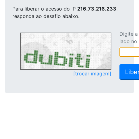
Para liberar o acesso
do IP
216.73.216.233
,
responda ao desafio abaixo.
Digite 
lado no
[trocar imagem]