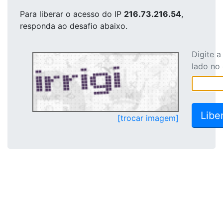
Para liberar o acesso
do IP
216.73.216.54
,
responda ao desafio abaixo.
Digite 
lado no
[trocar imagem]