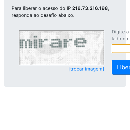
Para liberar o acesso
do IP
216.73.216.198
,
responda ao desafio abaixo.
Digite 
lado no
[trocar imagem]