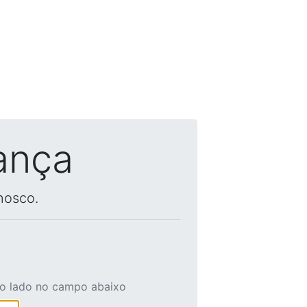
ança
nosco.
ao lado no campo abaixo