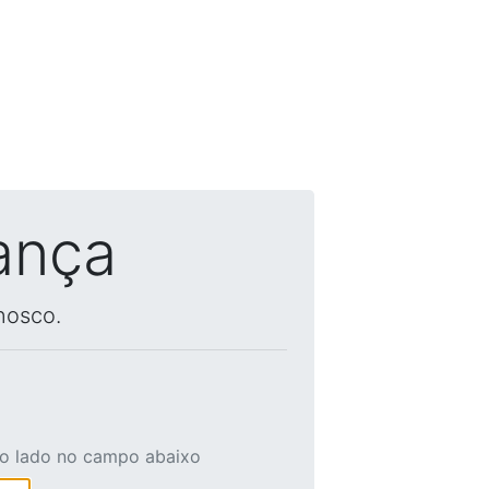
ança
nosco.
ao lado no campo abaixo