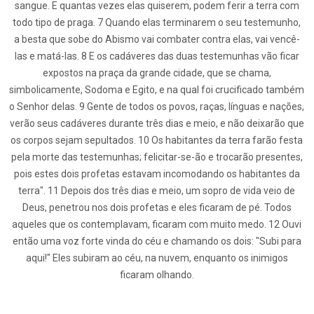
sangue. E quantas vezes elas quiserem, podem ferir a terra com
todo tipo de praga. 7 Quando elas terminarem o seu testemunho,
a besta que sobe do Abismo vai combater contra elas, vai vencê-
las e matá-las. 8 E os cadáveres das duas testemunhas vão ficar
expostos na praça da grande cidade, que se chama,
simbolicamente, Sodoma e Egito, e na qual foi crucificado também
o Senhor delas. 9 Gente de todos os povos, raças, línguas e nações,
verão seus cadáveres durante três dias e meio, e não deixarão que
os corpos sejam sepultados. 10 Os habitantes da terra farão festa
pela morte das testemunhas; felicitar-se-ão e trocarão presentes,
pois estes dois profetas estavam incomodando os habitantes da
terra". 11 Depois dos três dias e meio, um sopro de vida veio de
Deus, penetrou nos dois profetas e eles ficaram de pé. Todos
aqueles que os contemplavam, ficaram com muito medo. 12 Ouvi
então uma voz forte vinda do céu e chamando os dois: "Subi para
aqui!" Eles subiram ao céu, na nuvem, enquanto os inimigos
ficaram olhando.