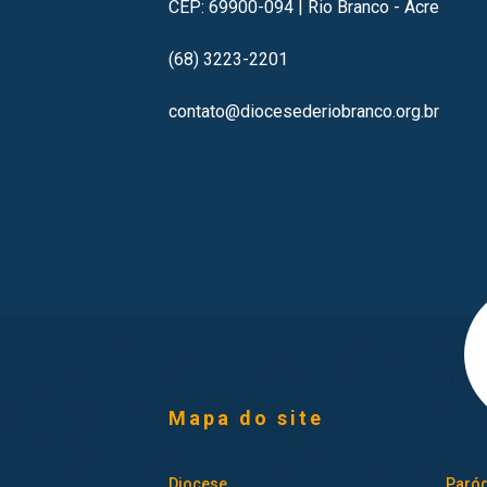
CEP: 69900-094 | Rio Branco - Acre
(68) 3223-2201
contato@diocesederiobranco.org.br
Mapa do site
Diocese
Paróq