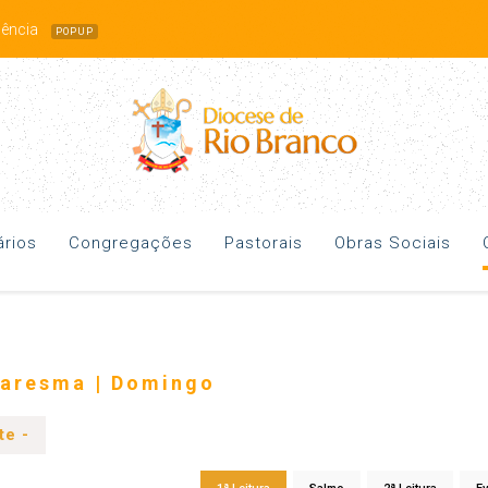
idência
POPUP
rios
Congregações
Pastorais
Obras Sociais
uaresma | Domingo
te -