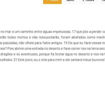
1ª Leitura
Salmo
2ª Leitura
E
m no mar e um caminho entre águas impetuosas; 17 que pôs a perder c
 estão todos mortos e não ressuscitarão, foram abafados como mec
 passadas, não olheis para fatos antigos. 19 Eis que eu farei coisas n
is? Pois abrirei uma estrada no deserto e farei correr rios na terra sec
 dragões e os avestruzes, porque fiz brotar água no deserto e rios na 
olhidos. 21 Este povo, eu o criei para mim e ele cantará meus louvores"