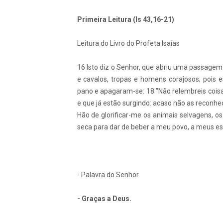
Primeira Leitura (Is 43,16-21)
Leitura do Livro do Profeta Isaías
16 Isto diz o Senhor, que abriu uma passage
e cavalos, tropas e homens corajosos; pois
pano e apagaram-se: 18 "Não relembreis coisas
e que já estão surgindo: acaso não as reconhece
Hão de glorificar-me os animais selvagens, os
seca para dar de beber a meu povo, a meus esc
- Palavra do Senhor.
- Graças a Deus.