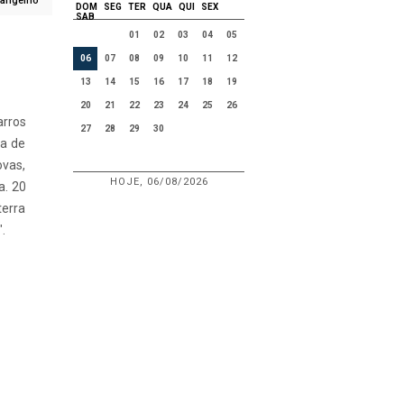
vangelho
DOM
SEG
TER
QUA
QUI
SEX
SAB
01
02
03
04
05
06
07
08
09
10
11
12
13
14
15
16
17
18
19
20
21
22
23
24
25
26
arros
27
28
29
30
ha de
ovas,
HOJE, 06/08/2026
a. 20
terra
.