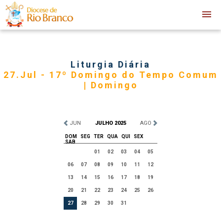
Liturgia Diária
27.Jul - 17º Domingo do Tempo Comum
| Domingo
JUN
JULHO 2025
AGO
DOM
SEG
TER
QUA
QUI
SEX
SAB
01
02
03
04
05
06
07
08
09
10
11
12
13
14
15
16
17
18
19
20
21
22
23
24
25
26
27
28
29
30
31