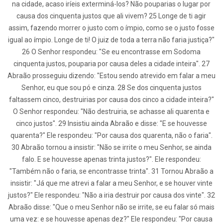
na cidade, acaso iríeis exterminá-los? Não pouparias o lugar por
causa dos cinquenta justos que ali vivem? 25 Longe de ti agir
assim, fazendo morrer o justo com o ímpio, como se o justo fosse
igual ao ímpio. Longe de ti! O juiz de toda a terra não faria justiça?"
26 O Senhor respondeu: "Se eu encontrasse em Sodoma
cinquenta justos, pouparia por causa deles a cidade inteira". 27
Abraão prosseguiu dizendo: "Estou sendo atrevido em falar a meu
Senhor, eu que sou pó e cinza. 28 Se dos cinquenta justos
faltassem cinco, destruirias por causa dos cinco a cidade inteira?"
O Senhor respondeu: "Não destruiria, se achasse ali quarenta e
cinco justos". 29 Insistiu ainda Abraão e disse: "E se houvesse
quarenta?" Ele respondeu: "Por causa dos quarenta, não o faria".
30 Abraão tornou a insistir: "Não se irrite o meu Senhor, se ainda
falo. E se houvesse apenas trinta justos?". Ele respondeu:
"Também não o faria, se encontrasse trinta". 31 Tornou Abraão a
insistir: "Já que me atrevi a falar a meu Senhor, e se houver vinte
justos?" Ele respondeu: "Não a iria destruir por causa dos vinte". 32
Abraão disse: "Que o meu Senhor não se irrite, se eu falar só mais
uma vez: e se houvesse apenas dez?" Ele respondeu: "Por causa