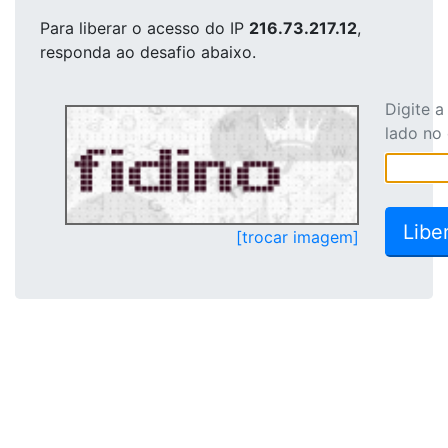
Para liberar o acesso
do IP
216.73.217.12
,
responda ao desafio abaixo.
Digite 
lado no
[trocar imagem]