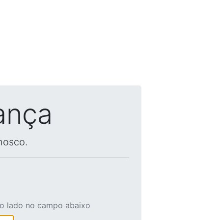
ança
nosco.
ao lado no campo abaixo