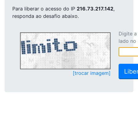
Para liberar o acesso
do IP
216.73.217.142
,
responda ao desafio abaixo.
Digite 
lado no
[trocar imagem]