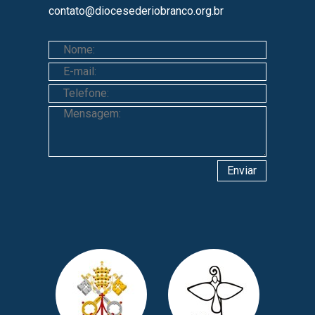
contato@diocesederiobranco.org.br