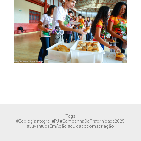
Tags
#EcologiaIntegral #PJ #CampanhaDaFraternidade2025
#JuventudeEmAção #cuidadocomacriação