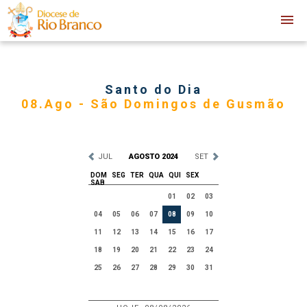
Santo do Dia
08.Ago - São Domingos de Gusmão
JUL
AGOSTO 2024
SET
DOM
SEG
TER
QUA
QUI
SEX
SAB
01
02
03
04
05
06
07
08
09
10
11
12
13
14
15
16
17
18
19
20
21
22
23
24
25
26
27
28
29
30
31