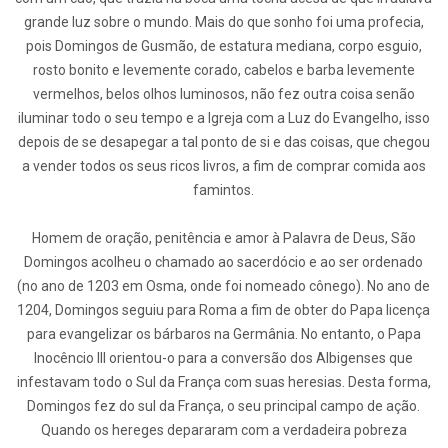
grande luz sobre o mundo. Mais do que sonho foi uma profecia,
pois Domingos de Gusmão, de estatura mediana, corpo esguio,
rosto bonito e levemente corado, cabelos e barba levemente
vermelhos, belos olhos luminosos, não fez outra coisa senão
iluminar todo o seu tempo e a Igreja com a Luz do Evangelho, isso
depois de se desapegar a tal ponto de si e das coisas, que chegou
a vender todos os seus ricos livros, a fim de comprar comida aos
famintos.
Homem de oração, penitência e amor à Palavra de Deus, São
Domingos acolheu o chamado ao sacerdócio e ao ser ordenado
(no ano de 1203 em Osma, onde foi nomeado cônego). No ano de
1204, Domingos seguiu para Roma a fim de obter do Papa licença
para evangelizar os bárbaros na Germânia. No entanto, o Papa
Inocêncio III orientou-o para a conversão dos Albigenses que
infestavam todo o Sul da França com suas heresias. Desta forma,
Domingos fez do sul da França, o seu principal campo de ação.
Quando os hereges depararam com a verdadeira pobreza