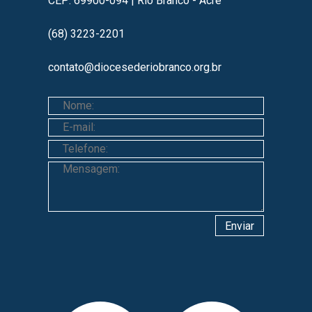
CEP: 69900-094 | Rio Branco - Acre
(68) 3223-2201
contato@diocesederiobranco.org.br