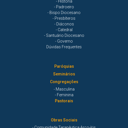
- História
- Padroeiro
- Bispo Diocesano
- Presbíteros
- Diáconos
- Catedral
- Santuário Diocesano
- Governo
Dúvidas Frequentes
Paróquias
Seminários
Congregações
- Masculina
- Feminina
Pastorais
Obras Sociais
- Comunidade Terapêutica Arco-íris