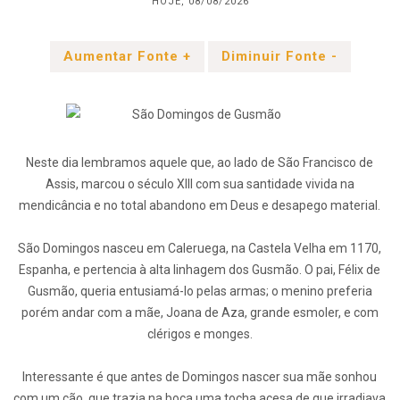
HOJE, 08/08/2026
Aumentar Fonte +
Diminuir Fonte -
Neste dia lembramos aquele que, ao lado de São Francisco de
Assis, marcou o século XIII com sua santidade vivida na
mendicância e no total abandono em Deus e desapego material.
São Domingos nasceu em Caleruega, na Castela Velha em 1170,
Espanha, e pertencia à alta linhagem dos Gusmão. O pai, Félix de
Gusmão, queria entusiamá-lo pelas armas; o menino preferia
porém andar com a mãe, Joana de Aza, grande esmoler, e com
clérigos e monges.
Interessante é que antes de Domingos nascer sua mãe sonhou
com um cão, que trazia na boca uma tocha acesa de que irradiava