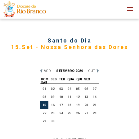
Santo do Dia
15.Set - Nossa Senhora das Dores
AGO
SETEMBRO 2024
OUT
DOM
SEG
TER
QUA
QUI
SEX
SAB
01
02
03
04
05
06
07
08
09
10
11
12
13
14
15
16
17
18
19
20
21
22
23
24
25
26
27
28
29
30