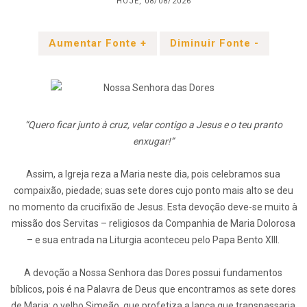
HOJE, 08/08/2026
Aumentar Fonte +
Diminuir Fonte -
“Quero ficar junto à cruz, velar contigo a Jesus e o teu pranto
enxugar!”
Assim, a Igreja reza a Maria neste dia, pois celebramos sua
compaixão, piedade; suas sete dores cujo ponto mais alto se deu
no momento da crucifixão de Jesus. Esta devoção deve-se muito à
missão dos Servitas – religiosos da Companhia de Maria Dolorosa
– e sua entrada na Liturgia aconteceu pelo Papa Bento XIII.
A devoção a Nossa Senhora das Dores possui fundamentos
bíblicos, pois é na Palavra de Deus que encontramos as sete dores
de Maria: o velho Simeão, que profetiza a lança que transpassaria