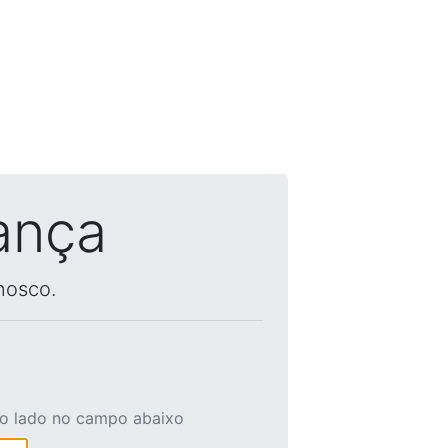
ança
nosco.
ao lado no campo abaixo