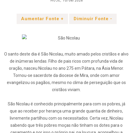
HOJE, 10/08/2026
Aumentar Fonte +
Diminuir Fonte -
O santo deste dia é São Nicolau, muito amado pelos cristãos e alvo
de inúmeras lendas. Filho de pais ricos com profunda vida de
oração, nasceu Nicolau no ano 275 em Pátara, na Ásia Menor.
Tornou-se sacerdote da diocese de Mira, onde com amor
evangelizou os pagãos, mesmo no clima de perseguição que os
cristãos viviam.
São Nicolau é conhecido principalmente para com os pobres, já
que ao receber por herança uma grande quantia de dinheiro,
livremente partilhou com os necessitados. Certa vez, Nicolau
sabendo que três pobres moças não tinham os dotes para o
casamento e por isso o próprio pai, na loucura, aconselhou a