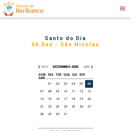
Santo do Dia
06.Dez - São Nicolau
NOV
DEZEMBRO 2025
JAN
DOM
SEG
TER
QUA
QUI
SEX
SAB
01
02
03
04
05
06
07
08
09
10
11
12
13
14
15
16
17
18
19
20
21
22
23
24
25
26
27
28
29
30
31