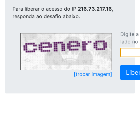
Para liberar o acesso
do IP
216.73.217.16
,
responda ao desafio abaixo.
Digite 
lado no
[trocar imagem]