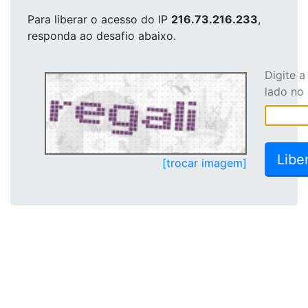
Para liberar o acesso
do IP
216.73.216.233
,
responda ao desafio abaixo.
Digite 
lado no
[trocar imagem]